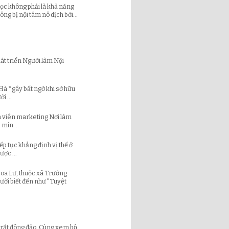
 học không phải là khả năng
ng bị nội tâm nô dịch bởi...
át triển Người làm Nội
à *gây bất ngờ khi sở hữu
i ...
n viên marketing Nơi làm
min ...
p tục khẳng định vị thế ở
ợc ...
Hoa Lư, thuộc xã Trường
ười biết đến như "Tuyệt
rất đông đảo. Cùng xem bộ