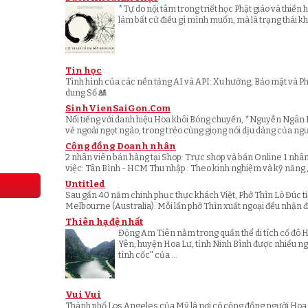
*Tự do nội tâm trong triết học Phật giáo và thiền
làm bất cứ điều gì mình muốn, mà là trạng thái khô
Tin học
Tình hình của các nền tảng AI và API: Xu hướng, Bảo mật và Ph
dung Số 🎎
SinhVienSaiGon.Com
Nổi tiếng với danh hiệu Hoa khôi Bóng chuyền, *Nguyễn Ngân H
vẻ ngoài ngọt ngào, trong trẻo cùng giọng nói dịu dàng của ngườ
Cộng đồng Doanh nhân
2 nhân viên bán hàng tại Shop: Trực shop và bán Online 1 nhâ
việc: Tân Bình - HCM Thu nhập : Theo kinh nghiệm và kỹ năng , 
Untitled
Sau gần 40 năm chinh phục thực khách Việt, Phở Thìn Lò Đúc tiế
Melbourne (Australia). Mỗi lần phở Thìn xuất ngoại đều nhận đư
Thiên hạ đệ nhất
Động Am Tiên nằm trong quần thể di tích cố đô 
Yên, huyện Hoa Lư, tỉnh Ninh Bình được nhiều ng
tình cốc" của ...
Vui Vui
Thành phố Los Angeles của Mỹ là nơi có cộng đồng người Hoa 