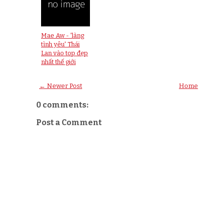
Mae Aw - 'làng
tình yêu' Thái
Lan vào top đẹp
nhất thế giới
← Newer Post
Home
0 comments:
Post a Comment