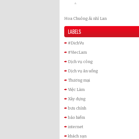
Hoa Chuông Ái nhĩ Lan
LABELS
#DichVu
#ViecLam
Dịch vụ công
Dịch vụ ăn uống
Thương mại
Việc Làm
Xây dựng
bưu chính
bảo hiểm
internet
khách sạn