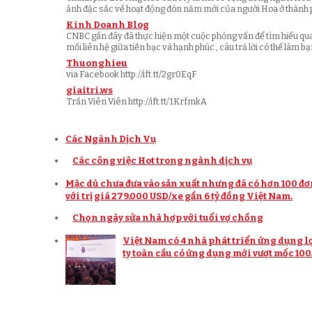
ảnh đặc sắc về hoạt động đón năm mới của người Hoa ở thành p
Kinh Doanh Blog
CNBC gần đây đã thực hiện một cuộc phỏng vấn để tìm hiểu qu
mối liên hệ giữa tiền bạc và hạnh phúc , câu trả lời có thể làm bạn
Thuonghieu
via Facebook http://ift.tt/2gr0EqF
giaitri.ws
Trần Viên Viên http://ift.tt/1KrfmkA
Các Ngành Dịch Vụ
Các công việc Hot trong ngành dịch vụ
Mặc dù chưa đưa vào sản xuất nhưng đã có hơn 100 đơ
với trị giá 279.000 USD/xe gần 6 tỷ đồng Việt Nam.
Chọn ngày sửa nhà hợp với tuổi vợ chồng
Việt Nam có 4 nhà phát triển ứng dụng l
ty toàn cầu có ứng dụng mới vượt mốc 100