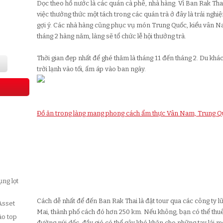
Dọc theo hồ nước là các quán cà phê, nhà hàng. Vì Ban Rak Tha
việc thưởng thức một tách trong các quán trà ở đây là trải ngh
gợi ý. Các nhà hàng cũng phục vụ món Trung Quốc, kiểu vân Na
tháng 2 hàng năm, làng sẽ tổ chức lễ hội thưởng trà.
Thời gian đẹp nhất để ghé thăm là tháng 11 đến tháng 2. Du khá
trời lạnh vào tối, ấm áp vào ban ngày.
Đồ ăn trong làng mang phong cách ẩm thực Vân Nam, Trung Q
ụng lọt
Cách dễ nhất để đến Ban Rak Thai là đặt tour qua các công ty
Asset
Mai, thành phố cách đó hơn 250 km. Nếu không, bạn có thể thu
ào top
đường núi dốc, đầy gió có thể gây khó khăn cho những tay lái mớ