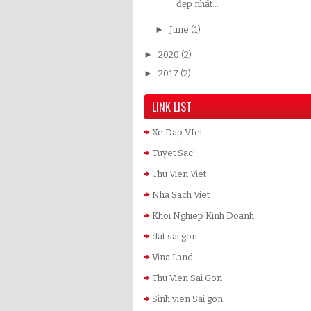
đẹp nhất...
►
June
(1)
►
2020
(2)
►
2017
(2)
LINK LIST
Xe Dap VIet
Tuyet Sac
Thu Vien Viet
Nha Sach Viet
Khoi Nghiep Kinh Doanh
dat sai gon
Vina Land
Thu Vien Sai Gon
Sinh vien Sai gon