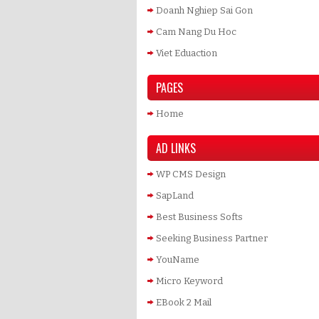
Doanh Nghiep Sai Gon
Cam Nang Du Hoc
Viet Eduaction
PAGES
Home
AD LINKS
WP CMS Design
SapLand
Best Business Softs
Seeking Business Partner
YouName
Micro Keyword
EBook 2 Mail