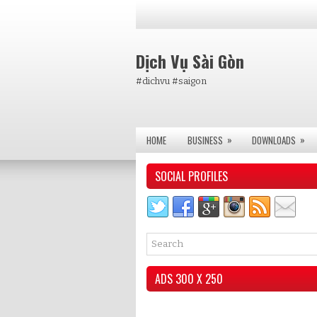
Dịch Vụ Sài Gòn
#dichvu #saigon
»
»
HOME
BUSINESS
DOWNLOADS
SOCIAL PROFILES
ADS 300 X 250