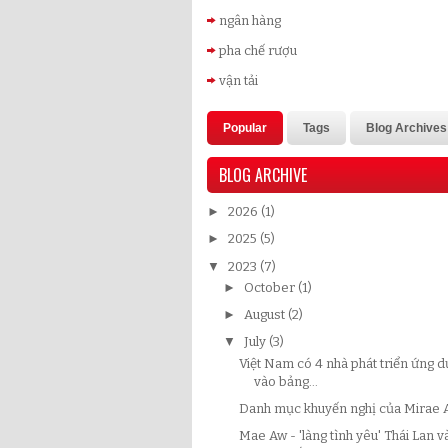
ngân hàng
pha chế rượu
vận tải
Popular
Tags
Blog Archives
BLOG ARCHIVE
►
2026
(1)
►
2025
(5)
▼
2023
(7)
►
October
(1)
►
August
(2)
▼
July
(3)
Việt Nam có 4 nhà phát triển ứng d
vào bảng...
Danh mục khuyến nghị của Mirae 
Mae Aw - 'làng tình yêu' Thái Lan v