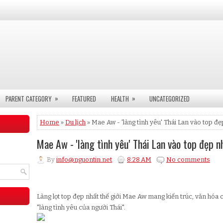
»
»
PARENT CATEGORY
FEATURED
HEALTH
UNCATEGORIZED
Home
»
Du lịch
» Mae Aw - 'làng tình yêu' Thái Lan vào top đẹp
Mae Aw - 'làng tình yêu' Thái Lan vào top đẹp n
By
info@nguontin.net
8:28 AM
No comments
Làng lọt top đẹp nhất thế giới Mae Aw mang kiến trúc, văn hó
"làng tình yêu của người Thái".