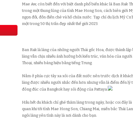
Mae Aw, còn biết đến với biệt danh phổ biến khác là Ban Rak Th
trong một thung lũng của tỉnh Mae Hong Son, cách biên giới 
ngọn đồi, đồn điền chè và hồ chứa nước. Tạp chí du lịch Mỹ CnT
một trong 50 thị trấn đẹp nhất thế giới 2023.
Ban Rak là làng của những người Thái gốc Hoa, được thành lập 
làng vẫn chịu nhiều ảnh hưởng bởi kiến trúc, văn hóa của người
Thoại, nhiều bảng hiệu bằng tiếng Trung.
Nằm ở phía cực tây xa xôi của đất nước nên trước dịch ít khá
làng được nhiều người nhắc đến hơn nhưng vẫn là điểm đến lý 
đông đúc của Bangkok hay sôi động của Pattaya.
Hầu hết du khách chỉ ghé thăm làng trong ngày, hoặc coi đây 
quan khi tới tỉnh Mae Hong Son, Chiang Mai, miền bắc Thái Lan
ngôi làng yên tĩnh này là nơi dành cho bạn.