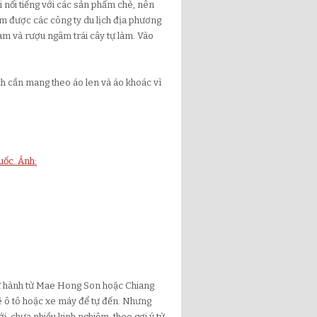
i nổi tiếng với các sản phẩm chè, nên
iệm được các công ty du lịch địa phương
m và rượu ngâm trái cây tự làm. Vào
ch cần mang theo áo len và áo khoác vì
uốc. Ảnh:
 lữ hành từ Mae Hong Son hoặc Chiang
ê ô tô hoặc xe máy để tự đến. Nhưng
i, chưa nhiều kinh nghiệm, theo gợi ý từ