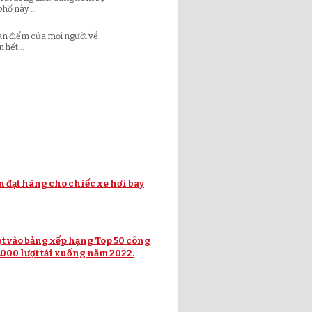
hố này ...
an điểm của mọi người về
 hết...
n đạt hàng cho chiếc xe hơi bay
ọt vào bảng xếp hạng Top 50 công
.000 lượt tải xuống năm 2022.